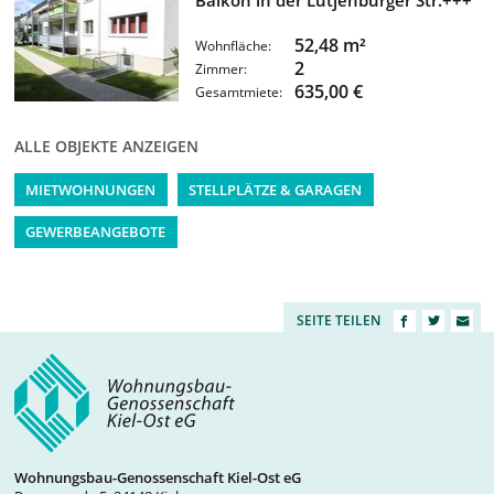
Balkon in der Lütjenburger Str.+++
52,48 m²
Wohnfläche:
2
Zimmer:
635,00 €
Gesamtmiete:
ALLE OBJEKTE ANZEIGEN
MIETWOHNUNGEN
STELLPLÄTZE & GARAGEN
GEWERBEANGEBOTE
SEITE TEILEN
Wohnungsbau-Genossenschaft Kiel-Ost eG